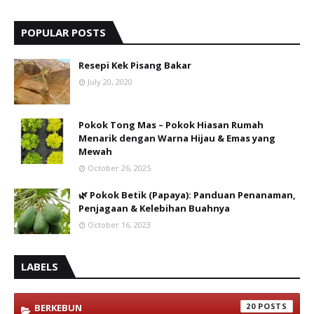
POPULAR POSTS
Resepi Kek Pisang Bakar
July 20, 2020
Pokok Tong Mas – Pokok Hiasan Rumah
Menarik dengan Warna Hijau & Emas yang
Mewah
October 26, 2025
🌿 Pokok Betik (Papaya): Panduan Penanaman,
Penjagaan & Kelebihan Buahnya
October 16, 2023
LABELS
20
BERKEBUN