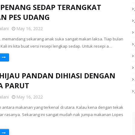
 PENANG SEDAP TERANGKAT
N PES UDANG
ilani
May 16, 2022
.. memandang sekarang anak suka sangat makan laksa. Tiap bulan
Kali ini kita buat versi resepi lengkap sedap. Untuk resepi a…
e
 HIJAU PANDAN DIHIASI DENGAN
A PARUT
ilani
May 16, 2022
 antara makanan yang terkenal di utara. Kalau kena dengan tekak
r rasanya. Sekarang ini sangat mudah nak jumpa makanan Lopes
e