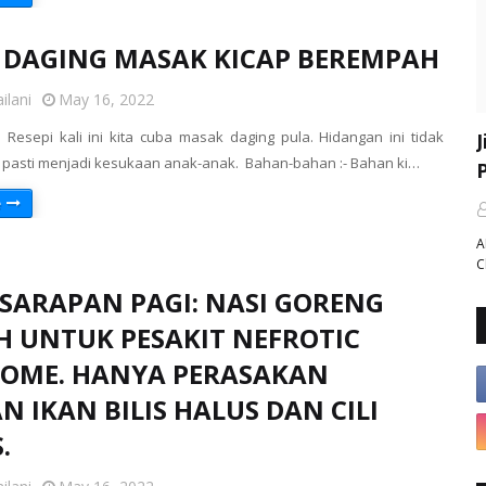
I DAGING MASAK KICAP BEREMPAH
ilani
May 16, 2022
. Resepi kali ini kita cuba masak daging pula. Hidangan ini tidak
 pasti menjadi kesukaan anak-anak. Bahan-bahan :- Bahan ki…
e
A
C
SARAPAN PAGI: NASI GORENG
 UNTUK PESAKIT NEFROTIC
OME. HANYA PERASAKAN
 IKAN BILIS HALUS DAN CILI
.