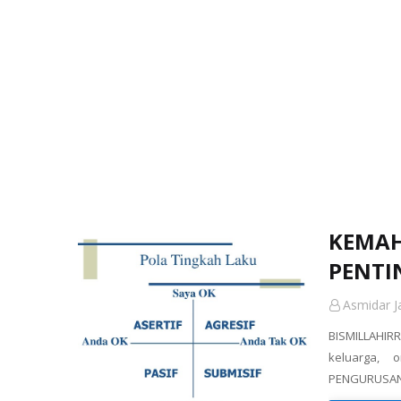
KEMAH
PENTI
Asmidar Ja
BISMILLAHI
keluarga, 
PENGURUSAN 