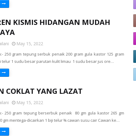
e
REN KISMIS HIDANGAN MUDAH
RAYA
ilani
May 15, 2022
- 250 gram tepung serbuk penaik 200 gram gula kastor 125 gram
i telur 1 sudu besar parutan kulit limau 1 sudu besar jus ore…
e
N COKLAT YANG LAZAT
ilani
May 15, 2022
:- 250 gram tepung berserbuk penaik 80 gm gula kastor 265 gm
60 gm mentega-dicairkan 1 biji telur ¾ cawan susu cair Cawan ke…
e