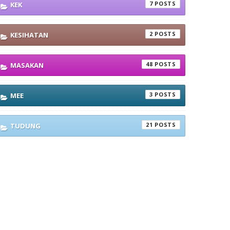
7
KEK
2
KESIHATAN
48
MASAKAN
3
MEE
21
TUDUNG