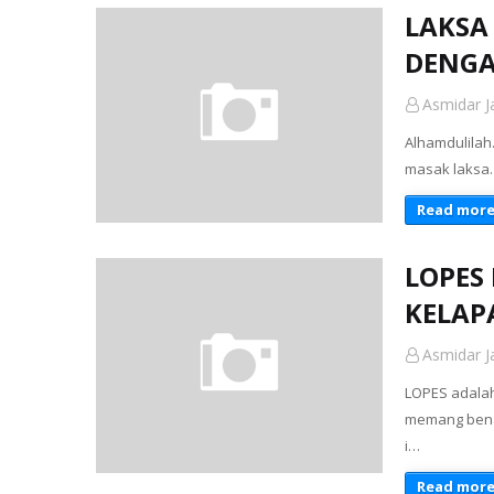
LAKSA
DENGA
Asmidar Ja
Alhamdulilah
masak laksa. 
Read mor
LOPES
KELAP
Asmidar Ja
LOPES adalah
memang bena
i…
Read mor