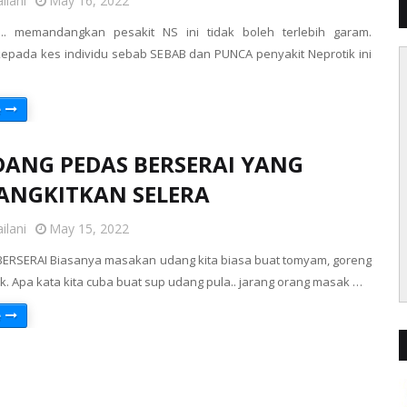
ilani
May 16, 2022
ah.. memandangkan pesakit NS ini tidak boleh terlebih garam.
epada kes individu sebab SEBAB dan PUNCA penyakit Neprotik ini
e
DANG PEDAS BERSERAI YANG
NGKITKAN SELERA
ilani
May 15, 2022
ERSERAI Biasanya masakan udang kita biasa buat tomyam, goreng
ik. Apa kata kita cuba buat sup udang pula.. jarang orang masak …
e