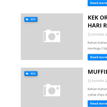
Read mor
KEK O
KEK
HARI 
Asmidar Ja
Bahan-bahan:
mentega 3 bij
Read mor
MUFFI
KEK
Asmidar Ja
Bahan-bahan
coklat chips 
Read mor