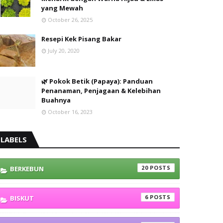
yang Mewah
October 26, 2025
Resepi Kek Pisang Bakar
July 20, 2020
🌿 Pokok Betik (Papaya): Panduan
Penanaman, Penjagaan & Kelebihan
Buahnya
October 16, 2023
LABELS
20
BERKEBUN
6
BISKUT