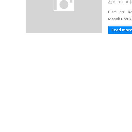
Asmidar Ja
Bismillah.. 
Masak untuk 
Read mor