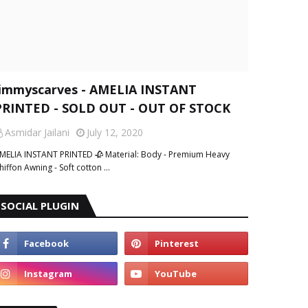
Jimmyscarves - AMELIA INSTANT
PRINTED - SOLD OUT - OUT OF STOCK
Asmidar Jailani
July 12, 2020
MELIA INSTANT PRINTED 🥀 Material: Body - Premium Heavy
hiffon Awning - Soft cotton …
SOCIAL PLUGIN