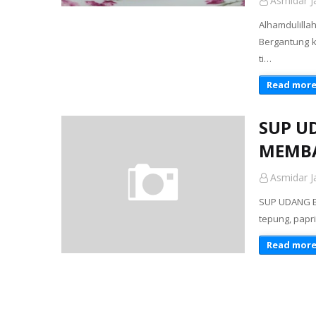
Asmidar Ja
Alhamdulill
Bergantung k
ti…
Read mor
SUP U
MEMBA
Asmidar Ja
SUP UDANG B
tepung, papr
Read mor