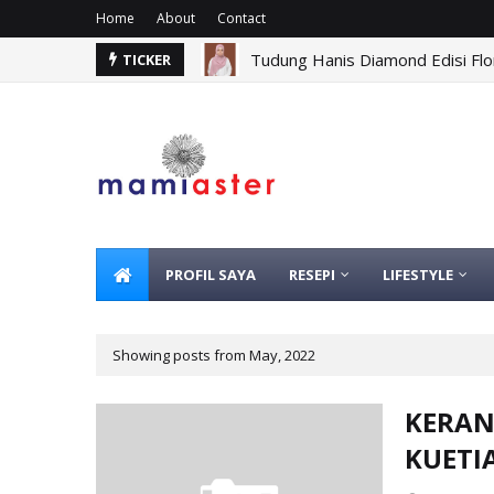
Home
About
Contact
Tudung Hanis Diamond Edisi Flor
TICKER
PROFIL SAYA
RESEPI
LIFESTYLE
Showing posts from May, 2022
KERAN
KUETI