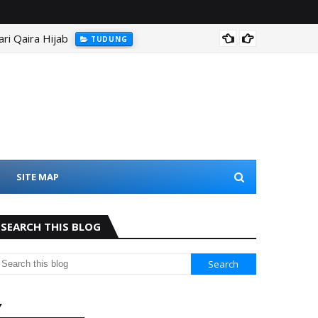
ri Qaira Hijab
Tudun
TUDUNG
SITE MAP
SEARCH THIS BLOG