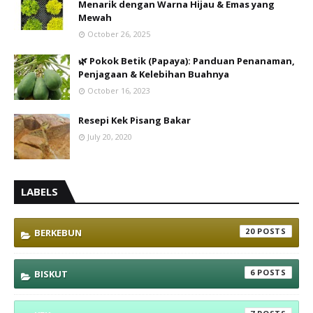
Menarik dengan Warna Hijau & Emas yang
Mewah
October 26, 2025
🌿 Pokok Betik (Papaya): Panduan Penanaman,
Penjagaan & Kelebihan Buahnya
October 16, 2023
Resepi Kek Pisang Bakar
July 20, 2020
LABELS
20
BERKEBUN
6
BISKUT