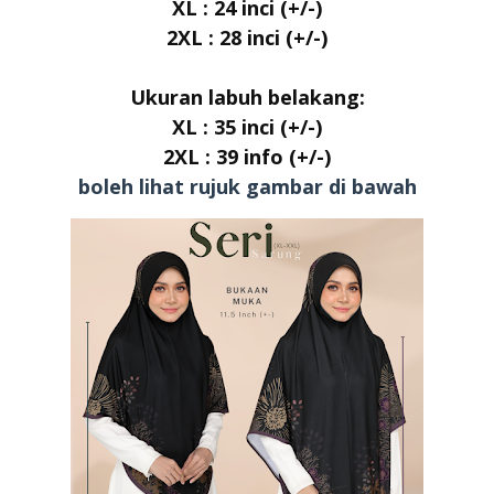
XL : 24 inci
(+/-)
2XL : 28 inci
(+/-)
Ukuran labuh belakang:
XL : 35 inci
(+/-)
2XL : 39 info (+/-)
boleh lihat rujuk gambar di bawah