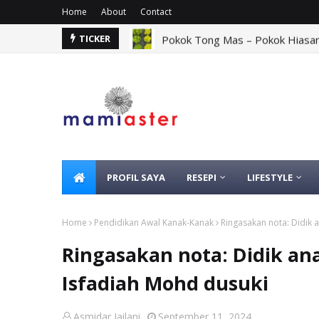
Home
About
Contact
ah Moden
Pokok Tong Mas – Pokok Hiasa
TICKER
TUDUNG
PROFIL SAYA
RESEPI
LIFESTYLE
Home
Pendidikan Awal Kanak-Kanak
Ringasakan nota: Didik 
Ringasakan nota: Didik an
Isfadiah Mohd dusuki
Asmidar Jailani
September 11, 2024