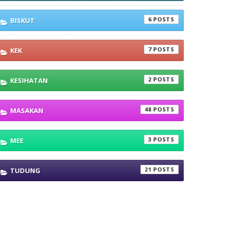
6
BISKUT
7
KEK
2
KESIHATAN
48
MASAKAN
3
MEE
21
TUDUNG