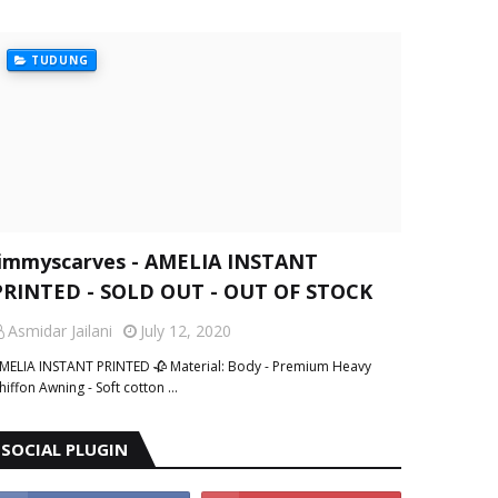
TUDUNG
Jimmyscarves - AMELIA INSTANT
PRINTED - SOLD OUT - OUT OF STOCK
Asmidar Jailani
July 12, 2020
MELIA INSTANT PRINTED 🥀 Material: Body - Premium Heavy
hiffon Awning - Soft cotton …
SOCIAL PLUGIN