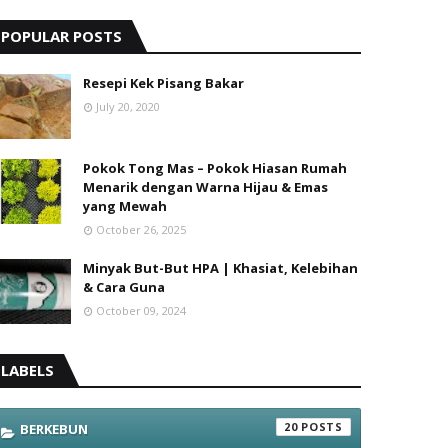
POPULAR POSTS
Resepi Kek Pisang Bakar
July 20, 2020
Pokok Tong Mas – Pokok Hiasan Rumah
Menarik dengan Warna Hijau & Emas
yang Mewah
October 26, 2025
Minyak But-But HPA | Khasiat, Kelebihan
& Cara Guna
October 09, 2024
LABELS
20
BERKEBUN