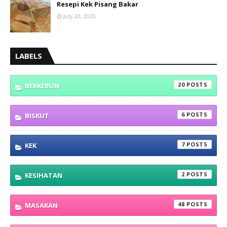
Resepi Kek Pisang Bakar
July 20, 2020
LABELS
20
BERKEBUN
6
BISKUT
7
KEK
2
KESIHATAN
48
MASAKAN